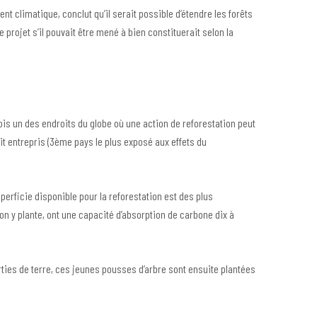
nt climatique, conclut qu’il serait possible d’étendre les forêts
Ce projet s’il pouvait être mené à bien constituerait selon la
fois un des endroits du globe où une action de reforestation peut
ait entrepris (3ème pays le plus exposé aux effets du
perficie disponible pour la reforestation est des plus
’on y plante, ont une capacité d’absorption de carbone dix à
rties de terre, ces jeunes pousses d’arbre sont ensuite plantées