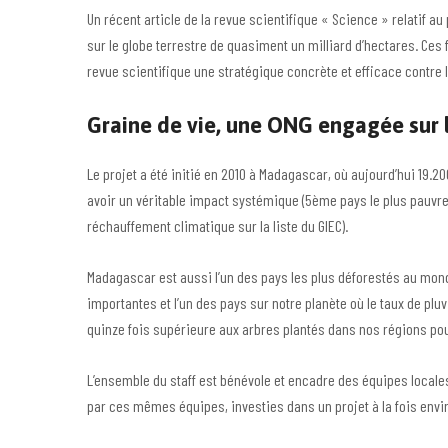
Un récent article de la revue scientifique « Science » relatif au
sur le globe terrestre de quasiment un milliard d’hectares. Ces
revue scientifique une stratégique concrète et efficace contre
Graine de vie, une ONG engagée sur l
Le projet a été initié en 2010 à Madagascar, où aujourd’hui 19.2
avoir un véritable impact systémique (5ème pays le plus pauvre a
réchauffement climatique sur la liste du GIEC).
Madagascar est aussi l’un des pays les plus déforestés au monde
importantes et l’un des pays sur notre planète où le taux de plu
quinze fois supérieure aux arbres plantés dans nos régions pou
L’ensemble du staff est bénévole et encadre des équipes locales
par ces mêmes équipes, investies dans un projet à la fois env