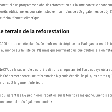
 potentiel d’un programme global de reforestation sur la lutte contre le changeme
 forêts additionnelles pourraient stocker non moins de 205 gigatonnes de CO
. 
2
 le réchauffement climatique.
e terrain de la reforestation
00.000 arbres ont été plantés. Ce choix est stratégique car Madagascar est à la 
u monde sur la liste du FMI), mais qui souffrirait plus que d’autres si rien n’ét
 (2% de la superficie des forêts détruits chaque année), l’un des pays où la su
viosité permet encore une reforestation à grande échelle. De plus, les arbres qu
r un coût largement inférieur.
 qui gèrent les 132 pépinières réparties sur le territoire malgache. Une fois so
ironnemental mais également social :