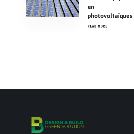
en
photovoltaïques
READ MORE