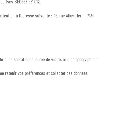
treprises BE0668.581.012.
ention à l’adresse suivante : 46, rue Albert 1er – 7134
riques spécifiques, durée de visite, origine géographique
me retenir vos préférences et collecter des données