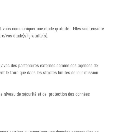
et vous communiquer une étude gratuite. Elles sont ensuite
re/vos étude(s) gratuite(s).
ois avec des partenaires externes comme des agences de
t le faire que dans les strictes limites de leur mission
ême niveau de sécurité et de protection des données
pouvez corriger ou supprimer vos données personnelles en