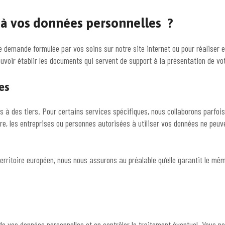
 à vos données personnelles ?
 demande formulée par vos soins sur notre site internet ou pour réaliser 
voir établir les documents qui servent de support à la présentation de vot
es
s à des tiers. Pour certains services spécifiques, nous collaborons parf
e, les entreprises ou personnes autorisées à utiliser vos données ne peuven
territoire européen, nous nous assurons au préalable qu’elle garantit le m
 de vos données personnelles et en contrôler le traitement éventuel. Vous 