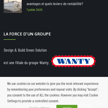
avantages et quels leviers de rentabilité?
7 juillet 2025
LA FORCE D’UN GROUPE
Design & Build Green Solution
est une filiale du groupe Wanty.
We use cookies on our website to give you the most relevant experience
by remembering your preferences and repeat visits. By clicking “Accept”,
you consent to the use of ALL the cookies. However you may visit Cookie
Settings to provide a controlled consent.
Copyright © 2020 Tous droits réservés -
Charte Vie Privée