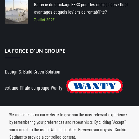
Batterie de stockage BESS pour les entreprises : Quel
avantages et quels leviers de rentabilité?
7 juillet 2025
LA FORCE D’UN GROUPE
Design & Build Green Solution
est une filiale du groupe Wanty.
We use cookies on our website to give you the most relevant experience
by remembering your preferences and repeat visits. By clicking “Accept”,
you consent to the use of ALL the cookies. However you may visit Cookie
Settings to provide a controlled consent.