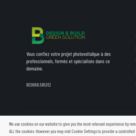
Vous confiez votre projet photovoltaïque à des
professionnels, formés et spécialisés dans ce
domaine.
BE0668.581.012
We use cookies on our website to give you the most relevant experience by remem
ALL the cookies. However you may visit Cookie Settings to provide a controlled