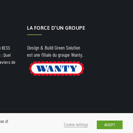
LA FORCE D’UN GROUPE
Design & Build Green Solution
e BESS
est une filiale du groupe Wanty.
 : Quel
leviers de
use of
Cookie settings
ACCEPT