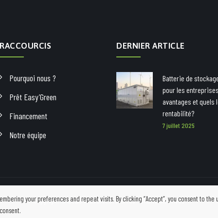
RACCOURCIS
DERNIER ARTICLE
Pourquoi nous ?
Batterie de stockag
pour les entreprises
Prêt Easy’Green
avantages et quels 
rentabilité?
Financement
7 juillet 2025
Notre équipe
bering your preferences and repeat visits. By clicking “Accept”, you consent to the 
Copyright © 2020 Tous droits réservés -
Charte Vie Privée
 consent.